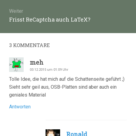
Weiter
Nächster
Frisst ReCaptcha auch LaTeX?
Beitrag:
3
KOMMENTARE
meh
03.12.2015 um 01:09 Uhr
Tolle Idee, die hat mich auf die Schattenseite geführt ;)
Sieht sehr geil aus, OSB-Platten sind aber auch ein
geniales Material
Antworten
Ronald