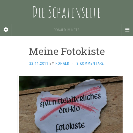
Die Schatenseite
RONALD IM NETZ
Meine Fotokiste
22.11.2011
BY
RONALD
·
3 KOMMENTARE