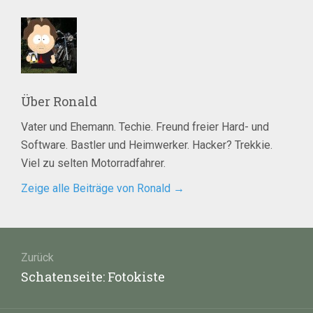
Über
Ronald
Vater und Ehemann. Techie. Freund freier Hard- und
Software. Bastler und Heimwerker. Hacker? Trekkie.
Viel zu selten Motorradfahrer.
Zeige alle Beiträge von Ronald
→
Beitragsnavigation
Zurück
Vorheriger
Schatenseite: Fotokiste
Beitrag: