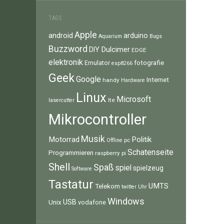
TAGS
Apple
android
arduino
Aquarium
Bugs
Buzzword
Dulcimer
DIY
EDGE
elektronik
fotografie
Emulator
esp8266
Geek
Google
Internet
handy
Hardware
Linux
Microsoft
lte
lasercutter
Mikrocontroller
Musik
Motorrad
Politik
pc
Offline
Schatenseite
Programmieren
raspberry pi
Shell
Spaß
spiel
spielzeug
Software
Tastatur
UMTS
Telekom
twitter
Uhr
Windows
Unix
USB
vodafone