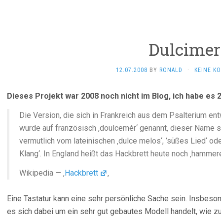
Dulcimer
12.07.2008
BY
RONALD
·
KEINE K
Dieses Projekt war 2008 noch nicht im Blog, ich habe es 
Die Version, die sich in Frankreich aus dem Psalterium ent
wurde auf französisch ‚doulcemér‘ genannt, dieser Name 
vermutlich vom lateinischen ‚dulce melos‘, ’süßes Lied‘ oder
Klang‘. In England heißt das Hackbrett heute noch ‚hammere
Wikipedia — ‚
Hackbrett
‚
Eine Tastatur kann eine sehr persönliche Sache sein. Insbes
es sich dabei um ein sehr gut gebautes Modell handelt, wie z