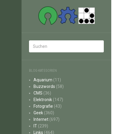
BLOG-KATEGORIEN
Aquarium
(11)
Buzzwords
(58)
CMS
(36)
Elektronik
(147)
Fotografie
(43)
Geek
(360)
Internet
(697)
IT
(239)
Links
(464)