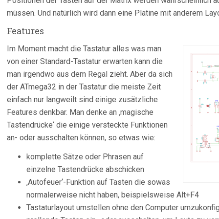
Positionen der Tasten auf der Matrix werden wahrscheinlich au
müssen. Und natürlich wird dann eine Platine mit anderem Layou
Features
Im Moment macht die Tastatur alles was man
von einer Standard-Tastatur erwarten kann die
man irgendwo aus dem Regal zieht. Aber da sich
der ATmega32 in der Tastatur die meiste Zeit
einfach nur langweilt sind einige zusätzliche
Features denkbar. Man denke an ‚magische
Tastendrücke‘ die einige versteckte Funktionen
an- oder ausschalten können, so etwas wie:
komplette Sätze oder Phrasen auf
einzelne Tastendrücke abschicken
‚Autofeuer‘-Funktion auf Tasten die sowas
normalerweise nicht haben, beispielsweise Alt+F4
Tastaturlayout umstellen ohne den Computer umzukonfig