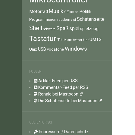
Musik
Motorrad
Politik
pc
Offline
Schatenseite
Programmieren
raspberry pi
Shell
Spaß
spiel
spielzeug
Software
Tastatur
UMTS
Telekom
twitter
Uhr
Windows
Unix
USB
vodafone
FOLGEN
Artikel-Feed per RSS
Kommentar-Feed per RSS
Ronald bei Mastodon
Die Schatenseite bei Mastodon
OBLIGATORISCH
Impressum / Datenschutz