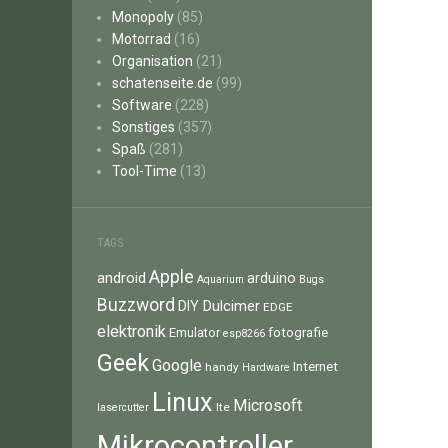
Monopoly
(85)
Motorrad
(16)
Organisation
(21)
schatenseite.de
(99)
Software
(228)
Sonstiges
(357)
Spaß
(281)
Tool-Time
(13)
TAGS
Apple
android
arduino
Aquarium
Bugs
Buzzword
Dulcimer
DIY
EDGE
elektronik
fotografie
Emulator
esp8266
Geek
Google
Internet
handy
Hardware
Linux
Microsoft
lte
lasercutter
Mikrocontroller