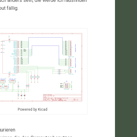
ch anders sein, die werde ich rausfinden
t fällig.
Powered by Kicad
urieren