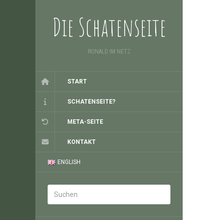
Die Schatenseite
RONALD IM NETZ
START
SCHATENSEITE?
META-SEITE
KONTAKT
ENGLISH