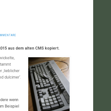
OMMENTARE
2015 aus dem alten CMS kopiert.
wickelte,
stammt
 ‚lieblicher
d dulcimer‘.
ondere wenn
um Beispiel