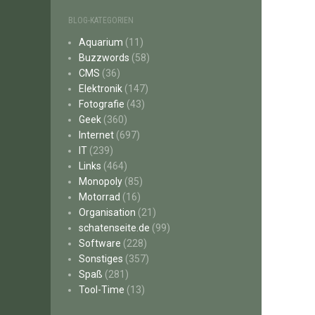
BLOG-KATEGORIEN
Aquarium
(11)
Buzzwords
(58)
CMS
(36)
Elektronik
(147)
Fotografie
(43)
Geek
(360)
Internet
(697)
IT
(239)
Links
(464)
Monopoly
(85)
Motorrad
(16)
Organisation
(21)
schatenseite.de
(99)
Software
(228)
Sonstiges
(357)
Spaß
(281)
Tool-Time
(13)