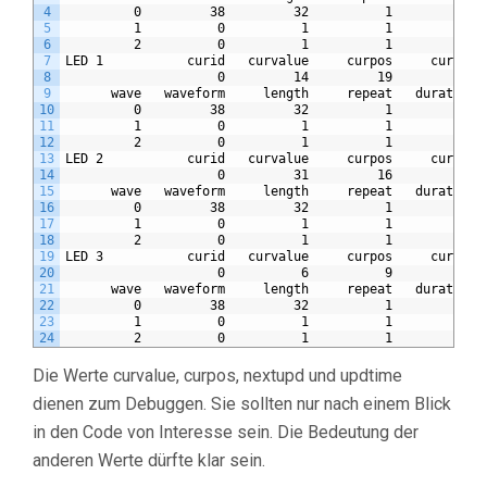
4
         0         38         32          1         20 
5
         1          0          1          1          0 
6
         2          0          1          1          0 
7
LED 1           curid   curvalue     curpos     currep 
8
                    0         14         19          0 
9
      wave   waveform     length     repeat   duration 
10
         0         38         32          1         20 
11
         1          0          1          1          0 
12
         2          0          1          1          0 
13
LED 2           curid   curvalue     curpos     currep 
14
                    0         31         16          0 
15
      wave   waveform     length     repeat   duration 
16
         0         38         32          1         20 
17
         1          0          1          1          0 
18
         2          0          1          1          0 
19
LED 3           curid   curvalue     curpos     currep 
20
                    0          6          9          0 
21
      wave   waveform     length     repeat   duration 
22
         0         38         32          1         20 
23
         1          0          1          1          0 
24
         2          0          1          1          0 
Die Werte curvalue, curpos, nextupd und updtime
dienen zum Debuggen. Sie sollten nur nach einem Blick
in den Code von Interesse sein. Die Bedeutung der
anderen Werte dürfte klar sein.