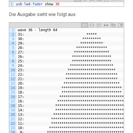
1
usb
-
led
-
fader 
show
36
Die Ausgabe sieht wie folgt aus:
1
wave 36 - length 64
2
31:                              *****
3
30:                            *********
4
29:                           ***********
5
28:                         ***************
6
27:                        *****************
7
26:                       *******************
8
25:                       *******************
9
24:                      *********************
10
23:                     ***********************
11
22:                    *************************
12
21:                    *************************
13
20:                   ***************************
14
19:                  *****************************
15
18:                  *****************************
16
17:                 *******************************
17
16:                *********************************
18
15:               ***********************************
19
14:               ***********************************
20
13:              *************************************
21
12:             ***************************************
22
11:             ***************************************
23
10:            ****************************************
24
 9:           *****************************************