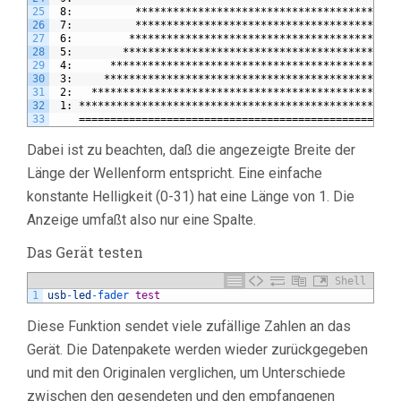
25
 8:          ******************************************
26
 7:          ******************************************
27
 6:         *******************************************
28
 5:        ********************************************
29
 4:      **********************************************
30
 3:     ***********************************************
31
 2:   *************************************************
32
 1: ***************************************************
33
    ===================================================
Dabei ist zu beachten, daß die angezeigte Breite der
Länge der Wellenform entspricht. Eine einfache
konstante Helligkeit (0-31) hat eine Länge von 1. Die
Anzeige umfaßt also nur eine Spalte.
Das Gerät testen
Shell
1
usb
-
led
-
fader 
test
Diese Funktion sendet viele zufällige Zahlen an das
Gerät. Die Datenpakete werden wieder zurückgegeben
und mit den Originalen verglichen, um Unterschiede
zwischen den gesendeten und den empfangenen