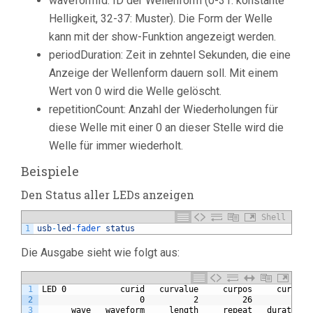
waveformId: ID der Wellenform (0-31: konstante
Helligkeit, 32-37: Muster). Die Form der Welle
kann mit der show-Funktion angezeigt werden.
periodDuration: Zeit in zehntel Sekunden, die eine
Anzeige der Wellenform dauern soll. Mit einem
Wert von 0 wird die Welle gelöscht.
repetitionCount: Anzahl der Wiederholungen für
diese Welle mit einer 0 an dieser Stelle wird die
Welle für immer wiederholt.
Beispiele
Den Status aller LEDs anzeigen
Shell
1
usb
-
led
-
fader 
status
Die Ausgabe sieht wie folgt aus:
1
LED 0           curid   curvalue     curpos     currep 
2
                    0          2         26          0 
3
      wave   waveform     length     repeat   duration 