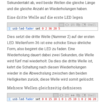
Sekundentakt ab, weil beide Wellen die gleiche Länge
und die gleiche Anzahl an Wiederholungen haben.
Eine dritte Welle auf die erste LED legen
Shell
1
usb
-
led
-
fader 
set
0
2
36
20
5
Dies setzt die dritte Welle (Nummer 2) auf der ersten
LED. Wellenform 36 ist eine schicke Sinus-ähnliche
Form, also beginnt die LED zu faden. Eine
Wiederholung dauert dabei zwei Sekunden, die Welle
wird fünf mal wiederholt. Da dies die dritte Welle ist,
kehrt die Schaltung nach diesen Wiederholungen
wieder in die Abwechslung zwischen den beiden
Helligkeiten zurück, diese Welle wird somit gelöscht.
Mehrere Wellen gleichzeitig definieren
Shell
1
usb
-
led
-
fader 
set
0
0
15
10
1
0
1
25
10
1
0
2
36
20
5