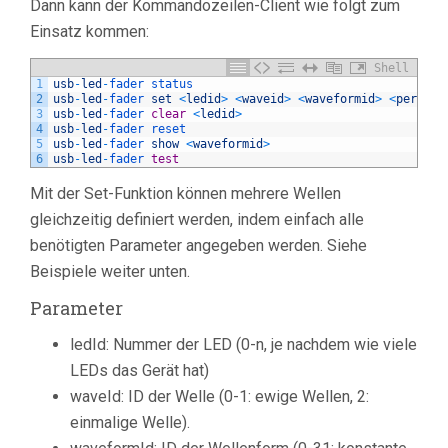
Dann kann der Kommandozeilen-Client wie folgt zum
Einsatz kommen:
Shell
1
usb
-
led
-
fader 
status
2
usb
-
led
-
fader 
set
<
ledid
>
<
waveid
>
<
waveformid
>
<
periodd
3
usb
-
led
-
fader 
clear
<
ledid
>
4
usb
-
led
-
fader 
reset
5
usb
-
led
-
fader 
show
<
waveformid
>
6
usb
-
led
-
fader 
test
Mit der Set-Funktion können mehrere Wellen
gleichzeitig definiert werden, indem einfach alle
benötigten Parameter angegeben werden. Siehe
Beispiele weiter unten.
Parameter
ledId: Nummer der LED (0-n, je nachdem wie viele
LEDs das Gerät hat)
waveId: ID der Welle (0-1: ewige Wellen, 2:
einmalige Welle).