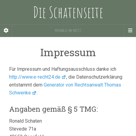
Die Schatenseite
RONALD IM NETZ
Impressum
Für Impressum und Haftungsausschluss danke ich
http://www.e-recht24.de
, die Datenschutzerklärung
entstammt dem
Generator von Rechtsanwalt Thomas
Schwenke
.
Angaben gemäß § 5 TMG:
Ronald Schaten
Stevede 71a